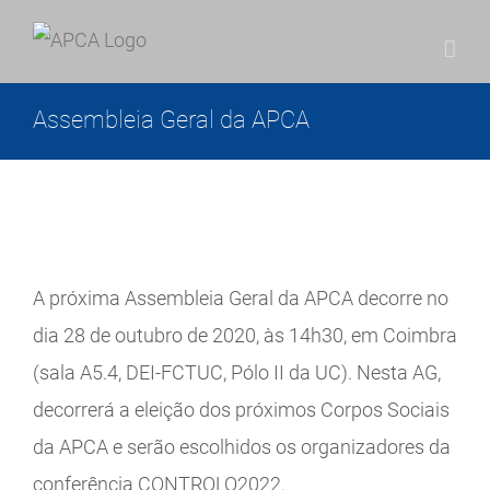
Skip
to
content
Assembleia Geral da APCA
View
A próxima Assembleia Geral da APCA decorre no
Larger
dia 28 de outubro de 2020, às 14h30, em Coimbra
Image
(sala A5.4, DEI-FCTUC, Pólo II da UC). Nesta AG,
decorrerá a eleição dos próximos Corpos Sociais
da APCA e serão escolhidos os organizadores da
conferência CONTROLO2022.