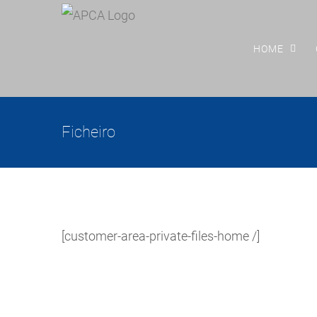
Skip
to
HOME
content
Ficheiro
[customer-area-private-files-home /]