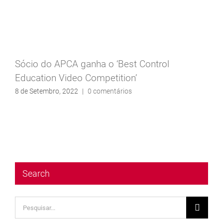
Sócio do APCA ganha o ‘Best Control
Education Video Competition’
8 de Setembro, 2022
|
0 comentários
Search
Pesquisar